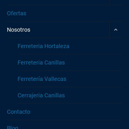
MEN
HIJO
Ofertas
ALTE
Nosotros
MEN
HIJO
Ferreteria Hortaleza
Ferreteria Canillas
Ferretería Vallecas
Cerrajeria Canillas
Contacto
Blog