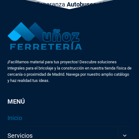
Metro:
Esperanza
Autobuses
: Línea 73
¡Facilitamos material para tus proyectos! Descubre soluciones
integrales para el bricolaje y la construcción en nuestra tienda física de
cercanía o proximidad de Madrid. Navega por nuestro amplio catálogo
y haz realidad tus ideas.
MENÚ
Inicio
ALTE
Servicios