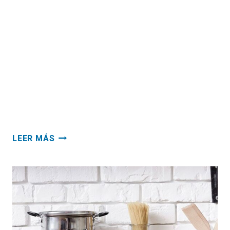
contar con ventiladores de techo en casa es
toda una bendición. En esos días calurosos
con poca brisa, es muy recomendable poder
circular el aire dentro de la casa. Pero hay
muchas más ventajas que solo combatir el
calor, si nos decidimos a comprar
ventiladores de techo…
POR
LEER MÁS
QUE
COMPRAR
VENTILADORES
DE
TECHO
CON
LUZ