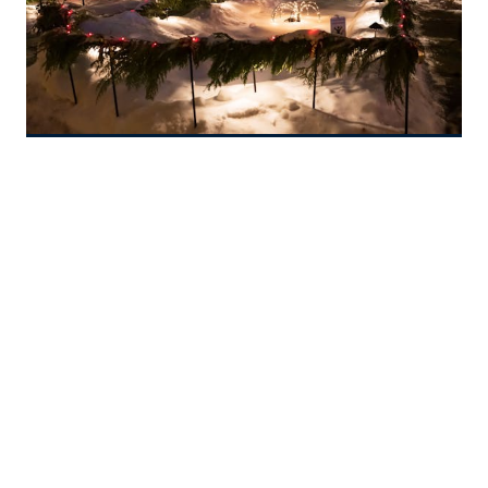
Como iluminar el exterior
de tu casa en navidad
Iluminar el exterior de tu casa en estas
navidades Iluminar tu casa en navidad es un
plan de todos los años y como todos los
años, la decoración navideña de nuestro
hogar es un momento muy esperado. Los
adornos navideños y las luces forman parte
de nuestros espacios interiores, pero