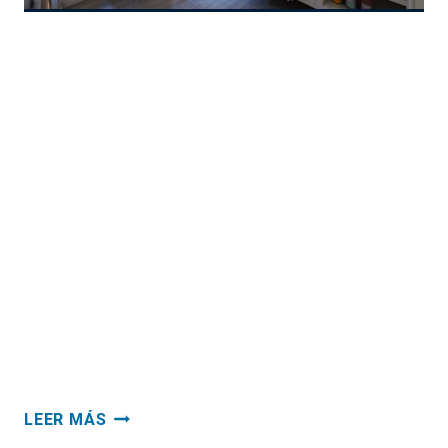
Ideas para remodelar tu
cuarto de bano
El cuarto de baño es uno de los lugares más
importantes de la casa, ya que se frecuenta
mucho al lavarnos las manos, al duchamos o
realizar alguna necesidad fisiológica. Sin
embargo, es la zona más compleja de la
casa en cuanto instalaciones y a la que
menos espacio le otorgan los arquitectos. Si
es…
IDEAS
LEER MÁS
PARA