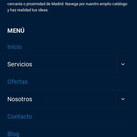
cercanía o proximidad de Madrid. Navega por nuestro amplio catálogo
y haz realidad tus ideas.
MENÚ
Inicio
ALTE
Servicios
MEN
HIJO
Ofertas
ALTE
Nosotros
MEN
HIJO
Contacto
Blog