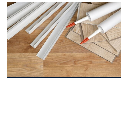
ELEGIR
ENCHUFES
PERFECTOS
PARA
TU
ILUMINACIÓN
Por que comprar
ventiladores de techo con
luz para tu hogar
No podemos discutir con el hecho de que