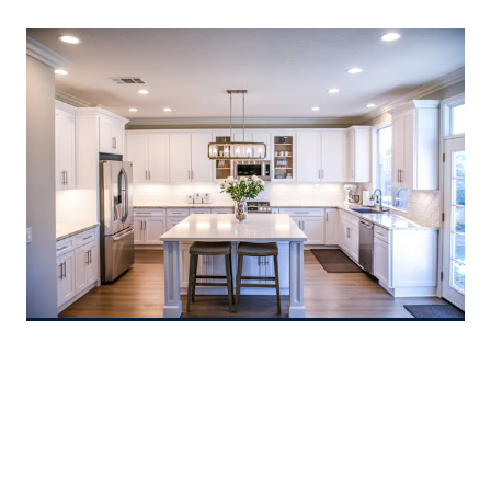
REMODELAR
TU
CUARTO
DE
BANO
Como mejorar la
iluminacion del hogar
La iluminación del hogar importa para tu