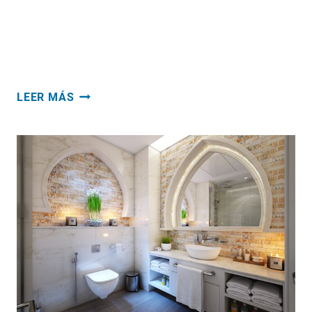
que necesitas saber para adquirir la mejor
freidora de aire, las que más se adapte a tus
necesidades….
FREIDORAS
LEER MÁS
DE
AIRE
O
SIN
ACEITE
TODO
LO
QUE
TIENES
QUE
SABER