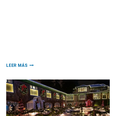
bienestar y el de tu familia. El hogar debe ser
el lugar más agradable para la propia familia
y para los más apreciados visitantes. Si bien
aspectos como el tipo de construcción, los
detalles arquitectónicos, el mobiliario, la
calefacción, entre otros, son esenciales para
crear esas condiciones de…
COMO
LEER MÁS
MEJORAR
LA
ILUMINACION
DEL
HOGAR