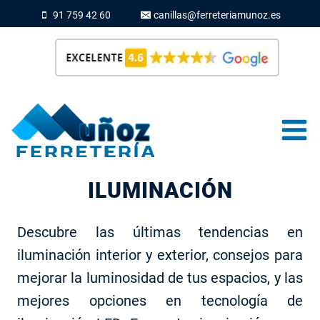
Saltar
91 759 42 60
canillas@ferreteriamunoz.es
al
contenido
ILUMINACIÓN
Descubre las últimas tendencias en
iluminación interior y exterior, consejos para
mejorar la luminosidad de tus espacios, y las
mejores opciones en tecnología de