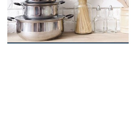
PARA
TU
HOGAR
Freidoras de aire o sin
aceite todo lo que tienes
que saber
¿Estás pensando en comprar una freidora de
aire sin aceite? ¿No las has probado antes y
quieres saber cómo funcionan las freidoras
de aire, sus ventajas y desventajas? Pues
bien, en esta publicación te traemos todo lo